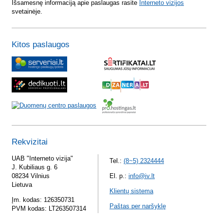
Išsamesnę informaciją apie paslaugas rasite
Interneto vizijos
svetainėje.
Kitos paslaugos
Rekvizitai
UAB "Interneto vizija"
Tel.:
(8~5) 2324444
J. Kubiliaus g. 6
08234 Vilnius
El. p.:
info@iv.lt
Lietuva
Klientų sistema
Įm. kodas: 126350731
Paštas per naršyklę
PVM kodas: LT263507314