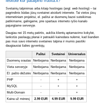
Ieškote kur patalpinti frutlita.lt?
Svetainių talpinimas arba kitaip hostingas (angl.
web hosting
) – tai
pagrindinis būdas jūsų svetainei atsidurti internete. Tai vietos jūsų
internetiniam projektui, el. paštui ar duomenų bazei suteikimas
patikimame, galingame, prie spartaus interneto ryšio kanalo
pajungtame serveryje.
Daugiau nei 15 metų patirtis, aukšta klientų aptarnavimo kokybė,
lankstūs paslaugų planai ir patraukli kainodara nulėmė, kad šiandien
pas mus savo interneto svetaines talpina ir mumis pasitiki
daugiausiai šalies gyventojų.
Paštui
Svetainei
Universalus
Duomenų srautas
Neribojama
Neribojama
Neribojama
Vieta serveryje
Neribojama
Neribojama
Neribojama
El. pašto dėžutės
Neribojama
Neribojama
Neribojama
PHP
-
+
+
MySQL
-
+
+
Multi-Domain
-
-
+
Kaina už mėnesį
2.99 EUR
4.99 EUR
9.99 EUR