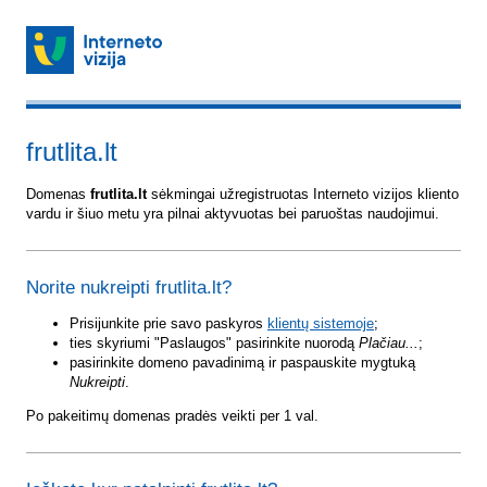
frutlita.lt
Domenas
frutlita.lt
sėkmingai užregistruotas Interneto vizijos kliento
vardu ir šiuo metu yra pilnai aktyvuotas bei paruoštas naudojimui.
Norite nukreipti frutlita.lt?
Prisijunkite prie savo paskyros
klientų sistemoje
;
ties skyriumi "Paslaugos" pasirinkite nuorodą
Plačiau...
;
pasirinkite domeno pavadinimą ir paspauskite mygtuką
Nukreipti
.
Po pakeitimų domenas pradės veikti per 1 val.